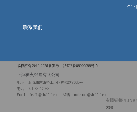
企业
联系我们
版权所有 2019-
2026 备案号：
沪ICP备09060999号-5
上海神火铝箔有限公司
地址：上海浦东康桥工业区秀沿路3699号
电话：021-38112088
Email：shshlb@shalfoil.com；销售：mike.mei@shalfoil.com
友情链接
/LINK
内部