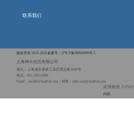
联系我们
版权所有 2019-
2026 备案号：
沪ICP备09060999号-5
上海神火铝箔有限公司
地址：上海浦东康桥工业区秀沿路3699号
电话：021-38112088
Email：shshlb@shalfoil.com；销售：mike.mei@shalfoil.com
友情链接
/LINK
内部