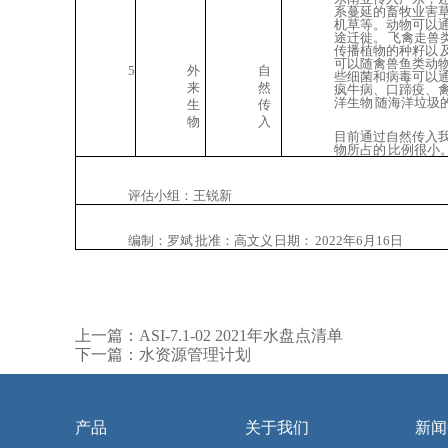
系蔓延的畜牧业害
机草等。动物可以
途迁徙。 飞禽走兽
传播植物的种籽以 
可以随禽兽鱼类动
5
外
自
些细菌和病毒可以
来
然
疯牛病、口蹄疫、
洋生物
随海洋垃圾
生
传
物
入
目前通过自然传入
物所占的
比例很小
评估小组：
王锐新
编制：罗斌
批准：
高文义
日期： 2022年6月16日
上一篇：
ASI-7.1-02 2021年水盘点清单
下一篇：
水资源管理计划
产品
关于我们
新闻