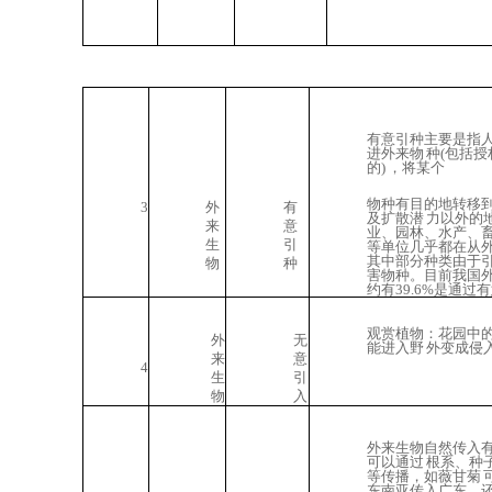
有意引种主要是指
进外来物
种(包括
的) ，将某个
物种有目的地转移
3
外
有
及扩散潜 力以外的
来
意
业、园林、水产、畜
生
引
等单位几乎都在从
其中部分种类由于引
物
种
害物种。目前我国
约有39.6%是通过
观赏植物：花园中
外
无
能进入野
外变成侵
来
意
4
生
引
物
入
外来生物自然传入
可以通过 根系、种
等传播，如薇甘菊 
东南亚传入广东，还