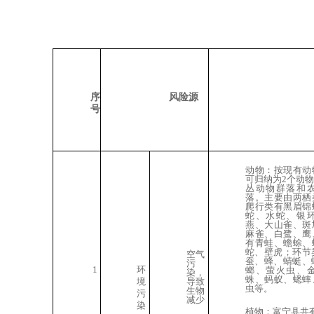
序
风险源
号
动物：按现有动
可归纳为2个动
丛动物群落和
落。主要由两栖
爬行类有黑眉锦
蛇、水蛇、银
燕、大山雀、斑
麻雀、白鹭、鹰
有青蛙、蟾蜍、
蛇、壁虎；环节
空气
蚕、蜂、蜻蜓、
污
1
环
螂、萤火虫、
染，
蛛、蚂蚁
、蟋蟀
境
导致
虫等。
生物
污
减
少
染
植物：富宁县共有