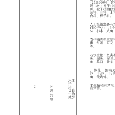
425属966种，
属13种；被子植物1
种。
被子植物数
菊科、兰科、禾
合科、樟子科。
人工植被主要有
何经济林），3
林、杉木、八角
农作物类型主要
米、红薯、豆花
等。
淡水生物：鱼类
鱼、鳊鱼、 鲂
鱼、马口、餐条
、棒花、撅嘴
虾、毛虾、毛 
角、无齿蚌。
水体
污
水生植物有芦
苇
2
环
染，
葫芦等。
导致
境
生物
污
减
少
染