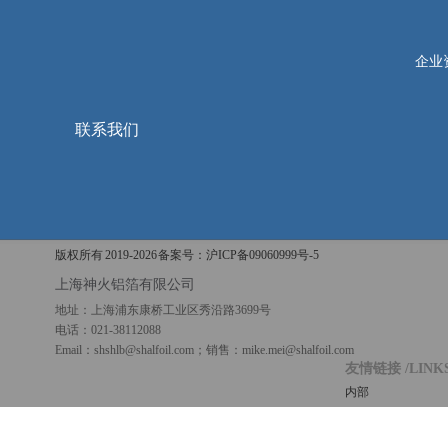
企业
联系我们
版权所有 2019-
2026 备案号：
沪ICP备09060999号-5
上海神火铝箔有限公司
地址：上海浦东康桥工业区秀沿路3699号
电话：021-38112088
Email：shshlb@shalfoil.com；销售：mike.mei@shalfoil.com
友情链接
/LINK
内部